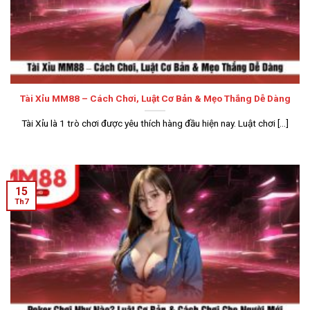
Tài Xỉu MM88 – Cách Chơi, Luật Cơ Bản & Mẹo Thắng Dễ Dàng
Tài Xỉu là 1 trò chơi được yêu thích hàng đầu hiện nay. Luật chơi [...]
15
Th7