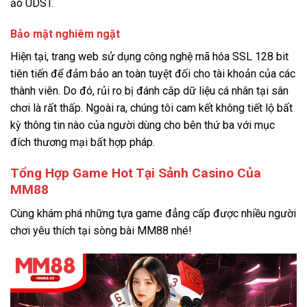
ảo UDST.
Bảo mật nghiêm ngặt
Hiện tại, trang web sử dụng công nghệ mã hóa SSL 128 bit
tiên tiến để đảm bảo an toàn tuyệt đối cho tài khoản của các
thành viên. Do đó, rủi ro bị đánh cắp dữ liệu cá nhân tại sân
chơi là rất thấp. Ngoài ra, chúng tôi cam kết không tiết lộ bất
kỳ thông tin nào của người dùng cho bên thứ ba với mục
đích thương mại bất hợp pháp.
Tổng Hợp Game Hot Tại Sảnh Casino Của
MM88
Cùng khám phá những tựa game đẳng cấp được nhiều người
chơi yêu thích tại sòng bài MM88 nhé!