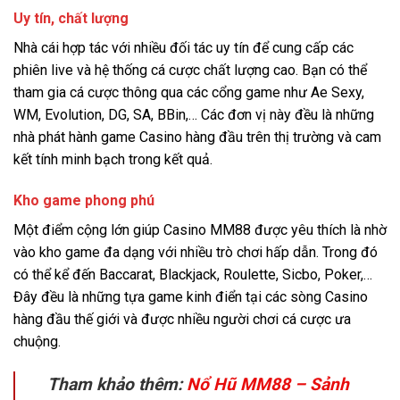
Uy tín, chất lượng
Nhà cái hợp tác với nhiều đối tác uy tín để cung cấp các
phiên live và hệ thống cá cược chất lượng cao. Bạn có thể
tham gia cá cược thông qua các cổng game như Ae Sexy,
WM, Evolution, DG, SA, BBin,… Các đơn vị này đều là những
nhà phát hành game Casino hàng đầu trên thị trường và cam
kết tính minh bạch trong kết quả.
Kho game phong phú
Một điểm cộng lớn giúp Casino MM88 được yêu thích là nhờ
vào kho game đa dạng với nhiều trò chơi hấp dẫn. Trong đó
có thể kể đến Baccarat, Blackjack, Roulette, Sicbo, Poker,…
Đây đều là những tựa game kinh điển tại các sòng Casino
hàng đầu thế giới và được nhiều người chơi cá cược ưa
chuộng.
Tham khảo thêm:
Nổ Hũ MM88 – Sảnh