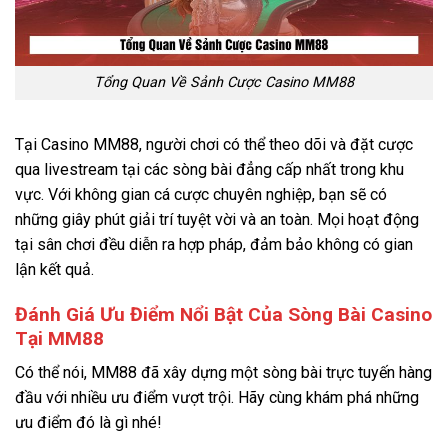
Tổng Quan Về Sảnh Cược Casino MM88
Tại Casino MM88, người chơi có thể theo dõi và đặt cược
qua livestream tại các sòng bài đẳng cấp nhất trong khu
vực. Với không gian cá cược chuyên nghiệp, bạn sẽ có
những giây phút giải trí tuyệt vời và an toàn. Mọi hoạt động
tại sân chơi đều diễn ra hợp pháp, đảm bảo không có gian
lận kết quả.
Đánh Giá Ưu Điểm Nổi Bật Của Sòng Bài Casino
Tại MM88
Có thể nói, MM88 đã xây dựng một sòng bài trực tuyến hàng
đầu với nhiều ưu điểm vượt trội. Hãy cùng khám phá những
ưu điểm đó là gì nhé!