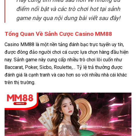
điểm nổi bật và các trò chơi hot tại sảnh
game này qua nội dung bài viết sau đây!
Tổng Quan Về Sảnh Cược Casino MM88
Casino MM88 là một nền tảng đánh bạc trực tuyến uy tín,
được đông đảo người chơi cá cược lựa chọn hàng đầu hiện
nay. Sảnh game này cung cấp nhiều trò chơi lôi cuốn như
Baccarat, Poker, Sicbo, Roulette,… Tỷ lệ trả thưởng được
đánh giá là cạnh tranh và cao hơn so với nhiều nhà cái khác
trên thị trường.