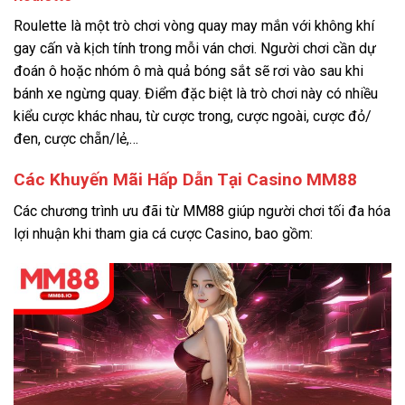
Roulette là một trò chơi vòng quay may mắn với không khí
gay cấn và kịch tính trong mỗi ván chơi. Người chơi cần dự
đoán ô hoặc nhóm ô mà quả bóng sắt sẽ rơi vào sau khi
bánh xe ngừng quay. Điểm đặc biệt là trò chơi này có nhiều
kiểu cược khác nhau, từ cược trong, cược ngoài, cược đỏ/
đen, cược chẵn/lẻ,…
Các Khuyến Mãi Hấp Dẫn Tại Casino MM88
Các chương trình ưu đãi từ MM88 giúp người chơi tối đa hóa
lợi nhuận khi tham gia cá cược Casino, bao gồm: